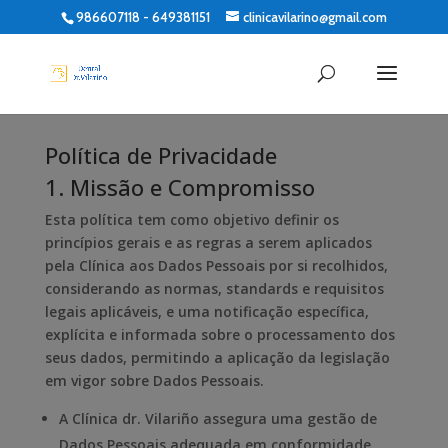
986607118 - 649381151
clinicavilarino@gmail.com
Política de Privacidade
1. Missão e Compromisso
Esta política tem como objetivo definir os
princípios gerais e as regras a serem aplicados
pela Clínica aos Dados Pessoais por si recolhidos,
considerando as normas, standards e requisitos
legais aplicáveis, e uma notificação específica,
explícita e informada sobre o processamento dos
seus dados, permitindo a aplicação da legislação
em vigor sobre Dados Pessoais.
A Clínica dr. Vilariño assegura uma gestão de
Dados Pessoais adequada em conformidade